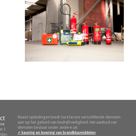
ct
Naast opleidingen biedt SureSecure verschillende diensten
aan op het gebied van bedrijfsveiligheid. Het aanbod van
ure
diensten bestaat onder andere uit;
at 2
✓ keuring en levering van brandblusmiddelen
Uden