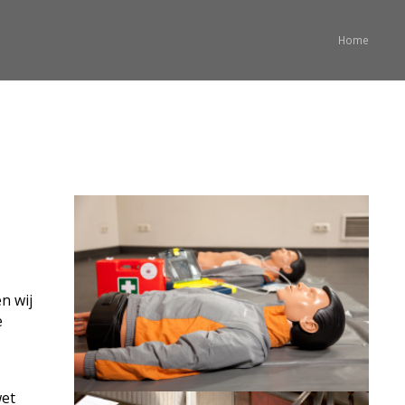
Home
n wij
e
wet