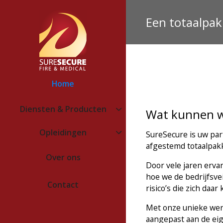
Een totaalpakk
Home
Diensten & Producten
Wat kunnen w
Opleidingen
SureSecure is uw part
afgestemd totaalpakke
Over ons
Door vele jaren erva
hoe we de bedrijfsve
Contact
risico’s die zich daa
Met onze unieke werk
aangepast aan de eig