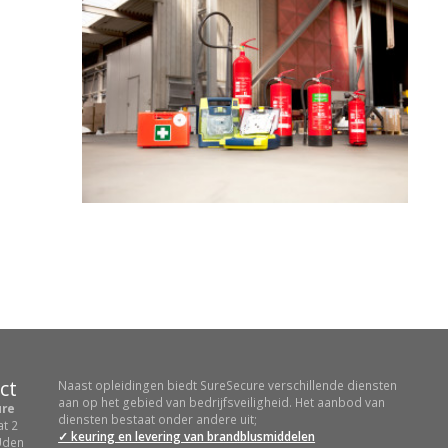
ct
Naast opleidingen biedt SureSecure verschillende diensten
aan op het gebied van bedrijfsveiligheid. Het aanbod van
ure
diensten bestaat onder andere uit;
at 2
✓ keuring en levering van brandblusmiddelen
Uden