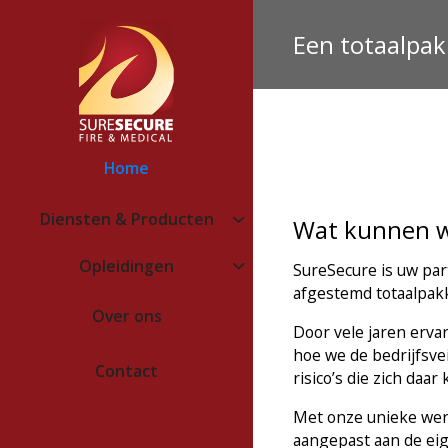
Een totaalpakk
Home
Diensten & Producten
Wat kunnen w
Opleidingen
SureSecure is uw part
afgestemd totaalpakke
Over ons
Door vele jaren erva
hoe we de bedrijfsve
Contact
risico’s die zich daa
Met onze unieke werk
aangepast aan de eig