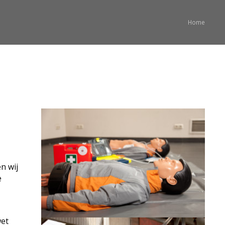
Home
n wij
e
wet