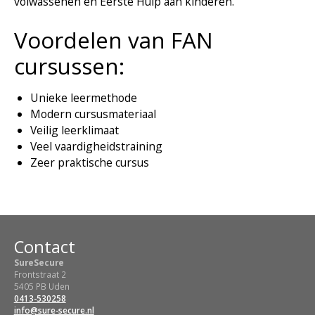
volwassenen en Eerste Hulp aan kinderen.
Voordelen van FAN
cursussen:
Unieke leermethode
Modern cursusmateriaal
Veilig leerklimaat
Veel vaardigheidstraining
Zeer praktische cursus
Contact
SureSecure
Frontstraat 2
5405 PB Uden
0413-530258
info@sure-secure.nl